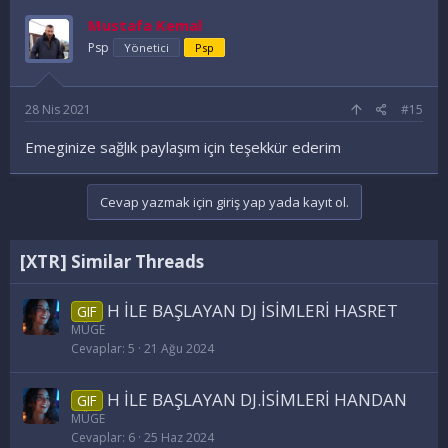
Mustafa Kemal
Psp
Yönetici
Psp
28 Nis 2021
#15
Emeginize sağlık paylaşım için teşekkür ederim
Cevap yazmak için giriş yap yada kayıt ol.
[XTR] Similar Threads
H İLE BAŞLAYAN DJ İSİMLERİ HASRET
GIF
MÜGE
Cevaplar
5
21 Ağu 2024
H İLE BAŞLAYAN DJ.İSİMLERİ HANDAN
GIF
MÜGE
Cevaplar
6
25 Haz 2024