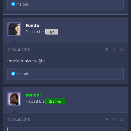
İ
melodi
f
a
d
e
Funda
l
e
Flatcast.biz
Üye
r
:
10 Ocak 2018
#4
emeklerinize sağlık
İ
melodi
f
a
d
e
melodi
l
e
Flatcast.biz
Grafiker
r
:
10 Ocak 2018
#5