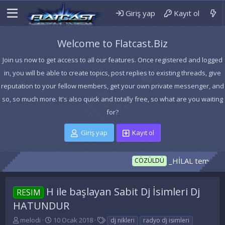
Giriş yap
Kayıt ol
Welcome to Flatcast.Biz
Join us now to get access to all our features. Once registered and logged
in, you will be able to create topics, post replies to existing threads, give
reputation to your fellow members, get your own private messenger, and
so, so much more. It's also quick and totally free, so what are you waiting
for?
Giriş yap
Kayıt ol
_HİLAL temanız hazır
CÖZÜLDÜ
H ile başlayan Sabit Dj İsimleri Dj
RESIM
HATUNDUR
K
B
E
melodi
10 Ocak 2018
dj nikleri
radyo dj isimleri