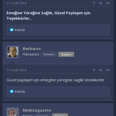
11 Ocak 2018
#8
Emeğine Yüreğine Sağlık, Güzel Paylaşım için
Teşekkürler..
İ
melodi
f
a
d
e
Barbaros
l
e
Flatcast.biz
Yönetici
Başkan
r
:
11 Ocak 2018
#9
Güzel paylaşım için emegine yüregine saglik tesekkürler
İ
melodi
f
a
d
e
Renksizgazete
l
e
Kurucu
Yönetici
Başkan