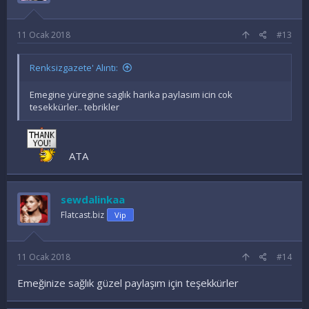
11 Ocak 2018
#13
Renksizgazete' Alıntı:
Emegine yüregine saglık harika paylasım icin cok
tesekkürler.. tebrikler
ATA
sewdalinkaa
Flatcast.biz
Vip
11 Ocak 2018
#14
Emeğinize sağlık güzel paylaşım için teşekkürler