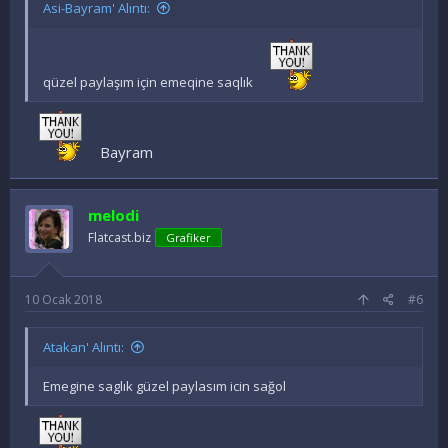
Asi-Bayram' Alıntı:
qüzel paylaşım için emeqine saqlık
Bayram
melodi
Flatcast.biz
Grafiker
10 Ocak 2018
#6
Atakan' Alıntı:
Emegine saglık güzel paylasım icin sağol