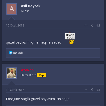
e
Asil Bayrak
A
l
e
Guest
r
:
10 Ocak 2018
#2
qüzel paylaşım için emeqine saqlık
İ
melodi
f
a
d
e
Atakan
l
e
Flatcast.biz
Psp
r
:
10 Ocak 2018
#3
Emegine saglık güzel paylasım icin sağol