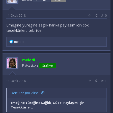
r
:
11 Ocak 2018
#10
Emegine yüregine saglık harika paylasım icin cok
tesekkürler.. tebrikler
İ
melodi
f
a
d
e
melodi
l
e
Flatcast.biz
Grafiker
r
:
11 Ocak 2018
#11
Dert-Zengini' Alıntı:
Emeğine Yüreğine Sağlık, Güzel Paylaşım için
Teşekkürler..