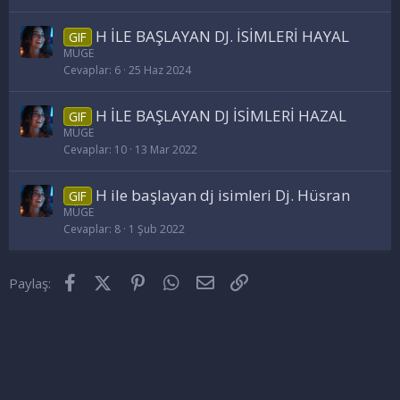
H İLE BAŞLAYAN DJ. İSİMLERİ HAYAL
GIF
MÜGE
Cevaplar
6
25 Haz 2024
H İLE BAŞLAYAN DJ İSİMLERİ HAZAL
GIF
MÜGE
Cevaplar
10
13 Mar 2022
H ile başlayan dj isimleri Dj. Hüsran
GIF
MÜGE
Cevaplar
8
1 Şub 2022
Facebook
X (Twitter)
Pinterest
WhatsApp
E-posta
Link
Paylaş: