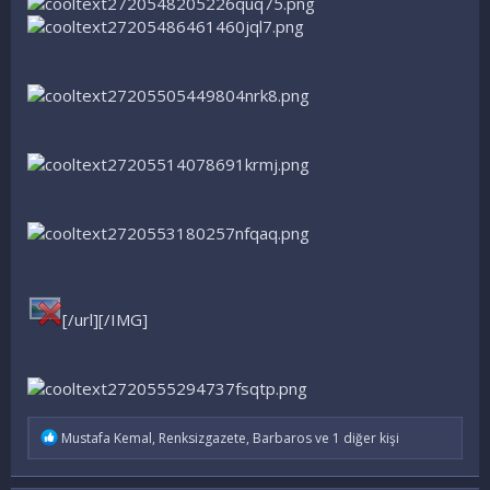
[/url][/IMG]
İ
Mustafa Kemal
,
Renksizgazete
,
Barbaros
ve 1 diğer kişi
f
a
d