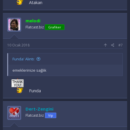
Atakan
melodi
Flatcast.biz
Grafiker
10 Ocak 2018
#7
Funda' Alıntı:
emeklerinize sağlık
Funda
Dert-Zengini
Flatcast.biz
Vip