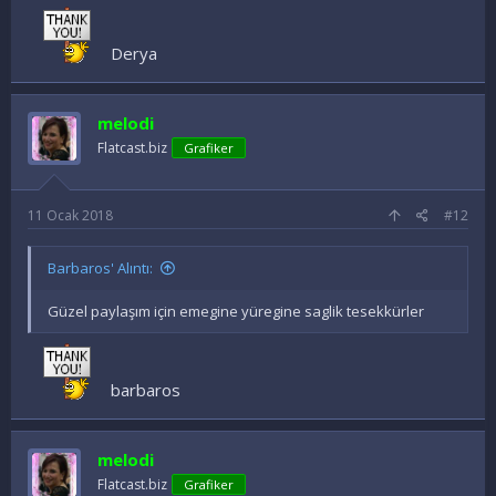
Derya
melodi
Flatcast.biz
Grafiker
11 Ocak 2018
#12
Barbaros' Alıntı:
Güzel paylaşım için emegine yüregine saglik tesekkürler
barbaros
melodi
Flatcast.biz
Grafiker