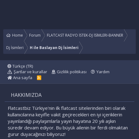
Home
Forum
FLATCAST RADYO İSTEK-DJ İSİMLERI-BANNER
Dj İsimleri
H ile Baslayan Dj İsimleri
Türkçe (TR)
Şartlar ve kurallar
Gizlilik politikası
Yardım
Ana sayfa
R
S
S
HAKKIMIZDA
Flatcastbiz Türkiye'nin ilk flatcast sitelerinden biri olarak
kullanıcılarına keyifle vakit geçirecekleri en iyi içeriklerin
yayınlandığı paylaşımlarla yayın hayatına 20 yılı aşkın
süredir devam ediyor. Bu büyük ailenin bir ferdi olmaktan
gurur duyacağınızı biliyoruz!