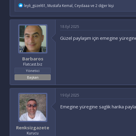
İ
leyli_güzel61
,
Mustafa Kemal
,
Ceydaaa
ve 2 diğer kişi
f
a
d
e
18 Eyl 2025
l
e
Güzel paylaşım için emegine yüregine
r
:
Barbaros
Flatcast.biz
Yönetici
Başkan
19 Eyl 2025
Emegine yüregine saglık harika paylas
Renksizgazete
Kurucu