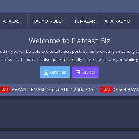
ATACAST
RADYO RULET
TEMALAR
ATA RADYO
Welcome to Flatcast.Biz
ed in, you will be able to create topics, post replies to existing threads,
 so, so much more. It's also quick and totally free, so what are you waiting 
Giriş yap
Kayıt ol
ırmızı GÜL 1200×700
Güzel BAYAN teması
BAY
TEMA
TEMA