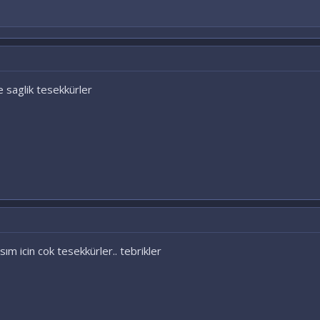
 saglik tesekkürler
ım icin cok tesekkürler.. tebrikler