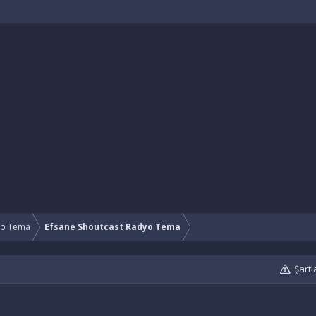
yo Tema
Efsane Shoutcast Radyo Tema
Şartl