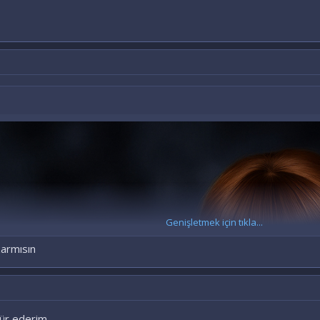
Genişletmek için tıkla...
armısın
kür ederim