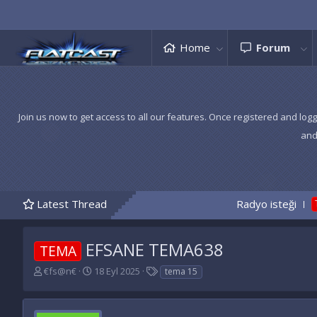
Home
Forum
Join us now to get access to all our features. Once registered and logg
and
Latest Thread
Radyo isteği
BAYAN TEMASI k
TEMA
EFSANE TEMA638
TEMA
K
B
E
€fs@n€
18 Eyl 2025
tema 15
o
a
t
n
ş
i
u
l
k