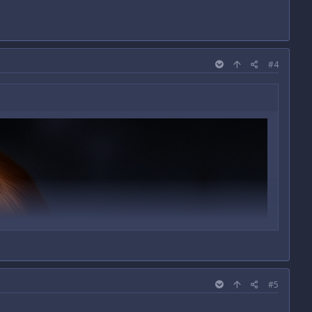
#4
#5