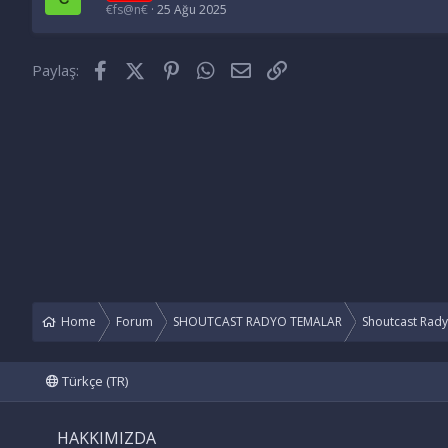
€fs@n€
25 Ağu 2025
Facebook
X (Twitter)
Pinterest
WhatsApp
E-posta
Link
Paylaş:
Home
Forum
SHOUTCAST RADYO TEMALAR
Shoutcast Rad
Türkçe (TR)
HAKKIMIZDA