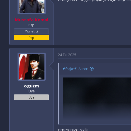
Mustafa Kemal
Psp
Yönetici
Psp
24 Eki 2025
€fs@n€' Alıntı:
oguzm
Üye
Üye
emegınıze sglk