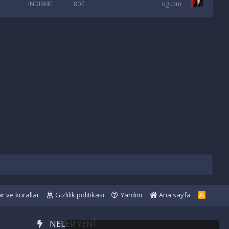
INDIRME
807
oguzm
ar ve kurallar
Gizlilik politikası
Yardım
Ana sayfa
R
S
S
NELER YENI