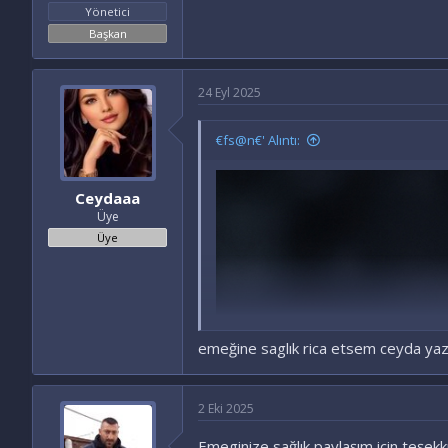
Yönetici
Başkan
24 Eyl 2025
€fs@n€' Alıntı:
Ceydaaa
Üye
Üye
emeğine saglık rica etsem ceyda yaz
2 Eki 2025
Emeginize sağlık paylaşım için teşek