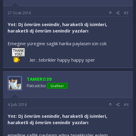
27 Ocak 2016
#3
Ynt: Dj ömrüm senindir, haraketli dj isimleri,
haraketli dj ömrüm senindir yazıları
Emegine yüregine saglık harika paylasım icin cok
.ler.. tebrikler happy happy sper
TAMER✩39
Flatcast.biz
Grafiker
4 Şub 2016
#4
Ynt: Dj ömrüm senindir, haraketli dj isimleri,
haraketli dj ömrüm senindir yazıları
emeğine sağlık paylaşım adına teşekkürler eylem