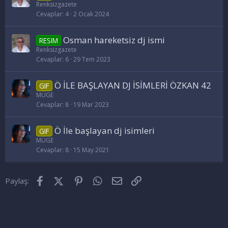
Renksizgazete
Cevaplar
4
2 Ocak 2024
Osman hareketsiz dj ismi
RESIM
Renksizgazete
Cevaplar
6
29 Tem 2023
Ö İLE BAŞLAYAN DJ İSİMLERİ ÖZKAN 42
GIF
MÜGE
Cevaplar
8
19 Mar 2023
Ö İle başlayan dj isimleri
GIF
MÜGE
Cevaplar
8
15 May 2021
Facebook
X (Twitter)
Pinterest
WhatsApp
E-posta
Link
Paylaş: