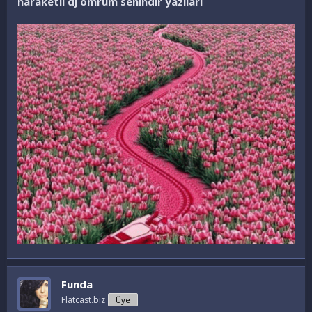
haraketli dj ömrüm senindir yazıları
Funda
Flatcast.biz
Üye