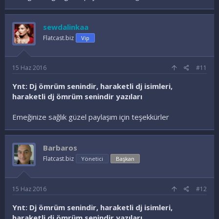
sewdalinkaa
Flatcast.biz
Vip
15 Haz 2016
#11
Ynt: Dj ömrüm senindir, haraketli dj isimleri,
haraketli dj ömrüm senindir yazıları
Emeğinize sağlık güzel paylaşım için teşekkürler
Barbaros
Flatcast.biz
Yönetici
Başkan
15 Haz 2016
#12
Ynt: Dj ömrüm senindir, haraketli dj isimleri,
haraketli dj ömrüm senindir yazıları