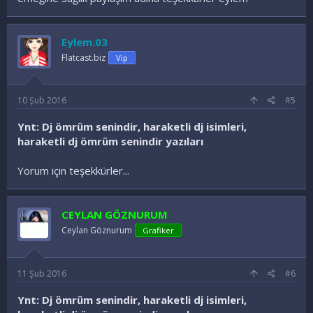
Eylem.03
Flatcast.biz
Vip
10 Şub 2016
#5
Ynt: Dj ömrüm senindir, haraketli dj isimleri,
haraketli dj ömrüm senindir yazıları
Yorum için teşekkürler...
CEYLAN GÖZNURUM
Ceylan Göznurum
Grafiker
11 Şub 2016
#6
Ynt: Dj ömrüm senindir, haraketli dj isimleri,