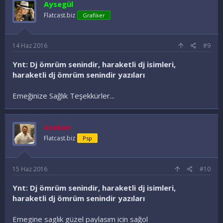
Aysegül
Flatcast.biz
Grafiker
14 Haz 2016
#9
Ynt: Dj ömrüm senindir, haraketli dj isimleri,
haraketli dj ömrüm senindir yazıları
Emeğinize Sağlık Teşekkürler...
Atakan
Flatcast.biz
Psp
15 Haz 2016
#10
Ynt: Dj ömrüm senindir, haraketli dj isimleri,
haraketli dj ömrüm senindir yazıları
Emegine saglık güzel paylasım icin sağol