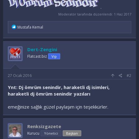
.
Moderatör tarafında düzenlendi:
1 Haz 2017
İ
Mustafa Kemal
f
a
d
e
Dert-Zengini
l
e
Flatcast.biz
Vip
r
:
27 Ocak 2016
#2
Ynt: Dj ömrüm senindir, haraketli dj isimleri,
haraketli dj ömrüm senindir yazıları
emeğinize sağlık güzel paylaşım için teşekkürler.
Renksizgazete
Kurucu
Yönetici
Başkan