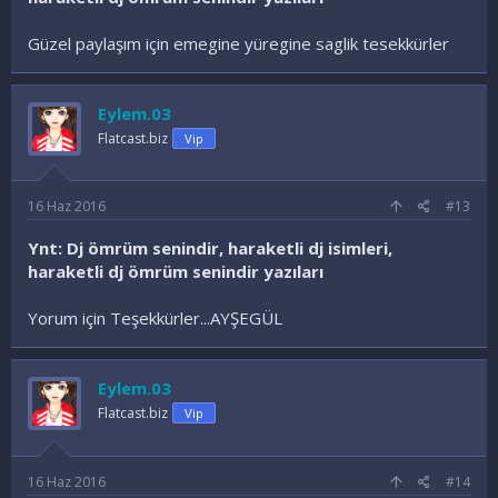
Güzel paylaşım için emegine yüregine saglik tesekkürler
Eylem.03
Flatcast.biz
Vip
16 Haz 2016
#13
Ynt: Dj ömrüm senindir, haraketli dj isimleri,
haraketli dj ömrüm senindir yazıları
Yorum için Teşekkürler...AYŞEGÜL
Eylem.03
Flatcast.biz
Vip
16 Haz 2016
#14