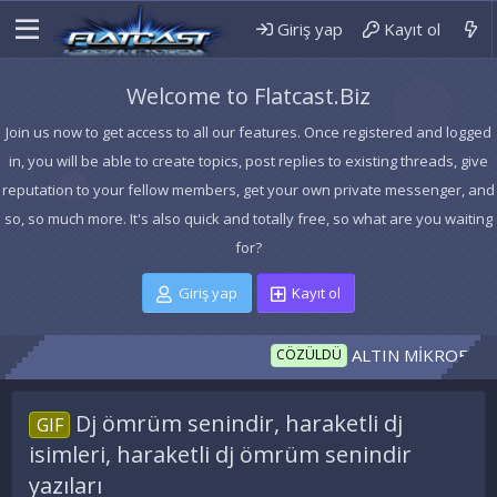
Giriş yap
Kayıt ol
Welcome to Flatcast.Biz
Join us now to get access to all our features. Once registered and logged
in, you will be able to create topics, post replies to existing threads, give
reputation to your fellow members, get your own private messenger, and
so, so much more. It's also quick and totally free, so what are you waiting
for?
Giriş yap
Kayıt ol
ALTIN MİKROFON İNDEX
CÖZÜLDÜ
Dj ömrüm senindir, haraketli dj
GIF
isimleri, haraketli dj ömrüm senindir
yazıları