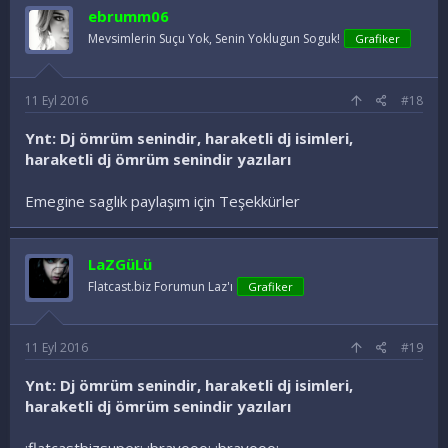
ebrumm06
Mevsimlerin Suçu Yok, Senin Yoklugun Soguk!
Grafiker
11 Eyl 2016
#18
Ynt: Dj ömrüm senindir, haraketli dj isimleri,
haraketli dj ömrüm senindir yazıları
Emegine saglık paylaşım için Teşekkürler
LaZGüLü
Flatcast.biz Forumun Laz'ı
Grafiker
11 Eyl 2016
#19
Ynt: Dj ömrüm senindir, haraketli dj isimleri,
haraketli dj ömrüm senindir yazıları