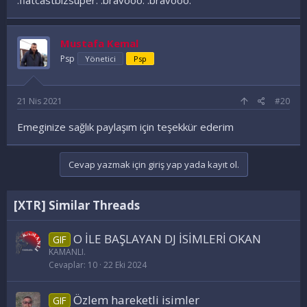
:flatcastbizsuper: :bravooo: :bravooo:
Mustafa Kemal
Psp
Yönetici
Psp
21 Nis 2021
#20
Emeginize sağlık paylaşım için teşekkür ederim
Cevap yazmak için giriş yap yada kayıt ol.
[XTR] Similar Threads
O İLE BAŞLAYAN DJ İSİMLERİ OKAN
GIF
KAMANLI.
Cevaplar
10
22 Eki 2024
Özlem hareketli isimler
GIF