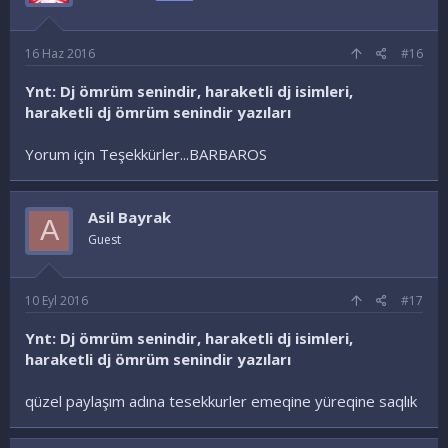
16 Haz 2016
#16
Ynt: Dj ömrüm senindir, haraketli dj isimleri,
haraketli dj ömrüm senindir yazıları
Yorum için Teşekkürler...BARBAROS
Asil Bayrak
A
Guest
10 Eyl 2016
#17
Ynt: Dj ömrüm senindir, haraketli dj isimleri,
haraketli dj ömrüm senindir yazıları
qüzel paylaşım adına tesekkurler emeqine yüreqine saqlık