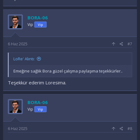
BORA-06
Vip
Vip
6 Haz 2025
#7
LoRe' Alıntı:
Emeğine sağlık Bora güzel çalışma paylaşıma teşekkürler..
Teşekkür ederim Loresima.
BORA-06
Vip
Vip
6 Haz 2025
#8