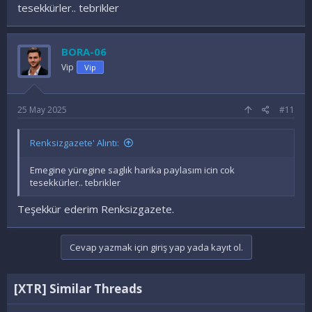
tesekkürler.. tebrikler
BORA-06
Vip
Vip
25 May 2025
#11
Renksizgazete' Alıntı:
Emegine yüregine saglık harika paylasım icin cok
tesekkürler.. tebrikler
Teşekkür ederim Renksizgazete.
Cevap yazmak için giriş yap yada kayıt ol.
[XTR] Similar Threads