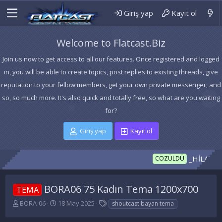
Giriş yap
Kayıt ol
Welcome to Flatcast.Biz
Join us now to get access to all our features. Once registered and logged
in, you will be able to create topics, post replies to existing threads, give
reputation to your fellow members, get your own private messenger, and
so, so much more. It's also quick and totally free, so what are you waiting
for?
Giriş yap
Kayıt ol
_HİLAL temanı
CÖZÜLDÜ
BORA06 75 Kadın Tema 1200x700
TEMA
K
B
E
BORA-06
18 May 2025
shoutcast bayan tema
o
a
t
n
ş
i