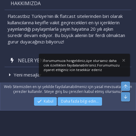
HAKKIMIZDA
Flatcastbiz Türkiye'nin ilk flatcast sitelerinden biri olarak
kullanıcılarına keyifle vakit geçirecekleri en iyi içeriklerin
yayınlandığı paylaşımlarla yayın hayatına 20 yılı aşkın
süredir devam ediyor. Bu büyük ailenin bir ferdi olmaktan
gurur duyacağınızı biliyoruz!
NELER YENI
Forumumuza hosgeldiniz,üye olursanız daha
cok özellikten faydalanabilirsiniz.Forumumuzu
ziyaret ettiginiz icin tesekkür ederiz
Yeni mesajlar
Son etkinlikler
Üst
Web Sitemizden en iyi şekilde faydalanabilmeniz için yasal mevzuata uygun
çerezler kullanılır. Siteye giriş bu çerezleri kabul etmiş olursunuz.
Alt
Kabul
Daha fazla bilgi edin…
|
Xenforo Add-ons
© by ©XenTR
|
Xenforo Theme
© by ©XenTR