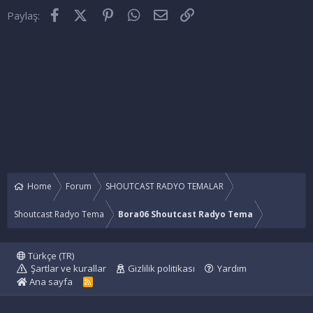
Facebook
X (Twitter)
Pinterest
WhatsApp
E-posta
Link
Paylaş:
Home
Forum
SHOUTCAST RADYO TEMALAR
Shoutcast Radyo Tema
Bora06 Shoutcast Radyo Tema
Türkçe (TR)
Şartlar ve kurallar
Gizlilik politikası
Yardım
Ana sayfa
R
S
S