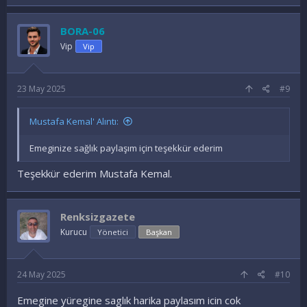
BORA-06
Vip
Vip
23 May 2025
#9
Mustafa Kemal' Alıntı:
Emeginize sağlık paylaşım için teşekkür ederim
Teşekkür ederim Mustafa Kemal.
Renksizgazete
Kurucu
Yönetici
Başkan
24 May 2025
#10
Emegine yüregine saglık harika paylasım icin cok