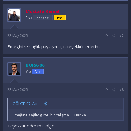
Mustafa Kemal
Psp
Yönetici
Psp
23 May 2025
#7
Emeginize sağlık paylaşım için teşekkür ederim
BORA-06
Vip
Vip
23 May 2025
#8
GÖLGE-07' Alıntı:
Emeğine sağlık güzel bir çalışma......Harika
Teşekkür ederim Gölge.