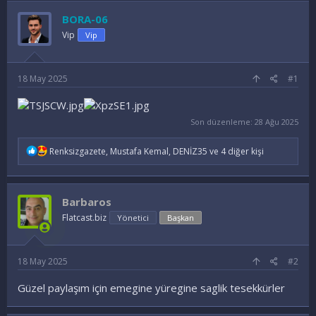
u
l
k
BORA-06
y
a
e
Vip
u
n
Vip
t
B
g
l
a
ı
e
ş
ç
r
18 May 2025
#1
l
t
a
a
t
r
Son düzenleme:
28 Ağu 2025
a
i
n
h
İ
i
Renksizgazete
,
Mustafa Kemal
,
DENİZ35
ve 4 diğer kişi
f
a
d
e
Barbaros
l
e
Flatcast.biz
Yönetici
Başkan
r
:
18 May 2025
#2
Güzel paylaşım için emegine yüregine saglik tesekkürler