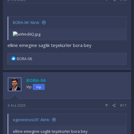
BORA-06' Alıntı:
elline emegine saglık teşekürler bora bey
İ
BORA-06
f
a
d
e
BORA-06
l
e
Vip
Vip
r
:
3 Ara 2025
#17
egeninincisi35' Alıntı:
elline emegine saglık teşekürler bora bey