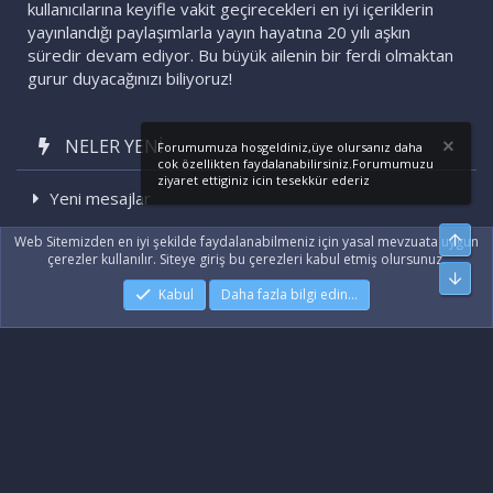
kullanıcılarına keyifle vakit geçirecekleri en iyi içeriklerin
yayınlandığı paylaşımlarla yayın hayatına 20 yılı aşkın
süredir devam ediyor. Bu büyük ailenin bir ferdi olmaktan
gurur duyacağınızı biliyoruz!
NELER YENI
Forumumuza hosgeldiniz,üye olursanız daha
cok özellikten faydalanabilirsiniz.Forumumuzu
ziyaret ettiginiz icin tesekkür ederiz
Yeni mesajlar
Son etkinlikler
Üst
Web Sitemizden en iyi şekilde faydalanabilmeniz için yasal mevzuata uygun
çerezler kullanılır. Siteye giriş bu çerezleri kabul etmiş olursunuz.
Alt
Kabul
Daha fazla bilgi edin…
|
Xenforo Add-ons
© by ©XenTR
|
Xenforo Theme
© by ©XenTR