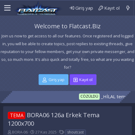
Giriş yap
Kayıt ol
Welcome to Flatcast.Biz
Join us now to get access to all our features. Once registered and logged
in, you will be able to create topics, post replies to existing threads, give
reputation to your fellow members, get your own private messenger, and
so, so much more. It's also quick and totally free, so what are you waiting
for?
Giriş yap
Kayıt ol
_HİLAL temanız hazır
CÖZÜLDÜ
BORA06 126a Erkek Tema
TEMA
1200x700
K
B
E
BORA-06
27 Kas 2025
shoutcast