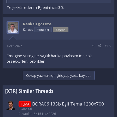
Teşekkür ederim Egeninincisi35.
Renksizgazete
Kurucu
Yönetici
Başkan
4 Ara 2025
#18
Emegine yüregine saglık harika paylasım icin cok
tesekkürler.. tebrikler
Cevap yazmak için giriş yap yada kayıt ol.
[XTR] Similar Threads
BORA06 135b Eşli Tema 1200x700
TEMA
BORA-06
Cevaplar
8
15 Haz 2026