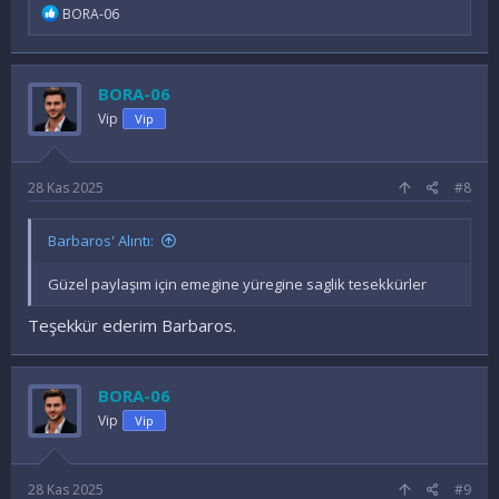
İ
BORA-06
f
a
d
e
BORA-06
l
e
Vip
Vip
r
:
28 Kas 2025
#8
Barbaros' Alıntı:
Güzel paylaşım için emegine yüregine saglik tesekkürler
Teşekkür ederim Barbaros.
BORA-06
Vip
Vip
28 Kas 2025
#9