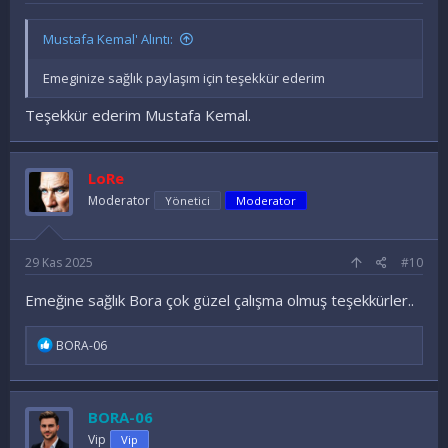
Mustafa Kemal' Alıntı:
Emeginize sağlık paylaşım için teşekkür ederim
Teşekkür ederim Mustafa Kemal.
LoRe
Moderator
Yönetici
Moderator
29 Kas 2025
#10
Emeğine sağlık Bora çok güzel çalışma olmuş teşekkürler..
İ
BORA-06
f
a
d
e
BORA-06
l
e
Vip
Vip