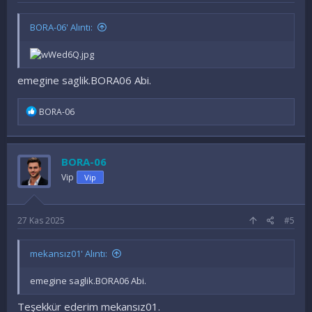
BORA-06' Alıntı:
emegine saglik.BORA06 Abi.
İ
BORA-06
f
a
d
e
BORA-06
l
e
Vip
Vip
r
:
27 Kas 2025
#5
mekansız01' Alıntı:
emegine saglik.BORA06 Abi.
Teşekkür ederim mekansız01.