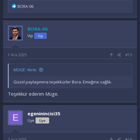
İ
BORA-06
f
a
d
e
BORA-06
l
e
Vip
Vip
r
:
1 Ara 2025
#15
MÜGE' Alıntı:
Güzel paylaşımına teşekkürler Bora. Emeğine sağlık.
Teşekkür ederim Müge.
egeninincisi35
E
Üye
Üye
2 Ara 2025
#16