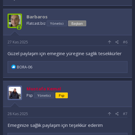
Barbaros
Flatcast.biz
Yönetici
Başkan
27 Kas 2025
#6
Güzel paylaşım için emegine yüregine saglik tesekkürler
İ
BORA-06
f
a
d
e
Mustafa Kemal
l
e
Psp
Yönetici
Psp
r
:
28 Kas 2025
#7
Emeginize sağlık paylaşım için teşekkür ederim