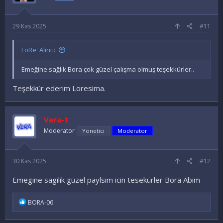
r
:
29 Kas 2025
#11
LoRe' Alıntı:
Emeğine sağlık Bora çok güzel çalışma olmuş teşekkürler..
Teşekkür ederim Loresima.
Vera-1
Moderator
Yönetici
Moderator
30 Kas 2025
#12
Emegine sagilik güzel paylsim icin tesekürler Bora Abim
İ
BORA-06
f
a