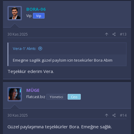
d
e
BORA-06
l
e
Vip
Vip
r
:
30 Kas 2025
#13
Vera-1' Alıntı:
Emegine sagilik güzel paylsim icin tesekürler Bora Abim
Teşekkür ederim Vera.
MÜGE
Flatcast.biz
Yönetici
Ceo
30 Kas 2025
#14
Güzel paylaşımına teşekkürler Bora. Emeğine sağlık.