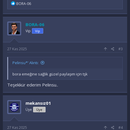
İ
BORA-06
f
a
d
e
BORA-06
l
e
Vip
Vip
r
:
27 Kas 2025
#3
Pelinsu*' Alıntı:
bora emeğine sağlik güzel paylaşım için tşk
Teşekkür ederim Pelinsu..
mekansız01
Üye
Üye
27 Kas 2025
#4