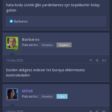
hata kodu üsteki ğibi yardımlarınız için teşekkürler kolay
gelsin
İ
Barbaros
f
a
d
e
Barbaros
l
e
Flatcast.biz
Yönetici
Başkan
r
:
15 Kas 2025
#4
bızden aldıgınız ındexın txt buraya eklermısınız
kontroledelım
MÜGE
Flatcast.biz
Yönetici
Ceo
16 Kas 2025
#5