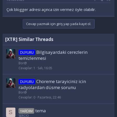
Çok blogger adresi açınca izin vermez öyle olabilir.
Cevap yazmak için giriş yap yada kayıt ol.
[XTR] Similar Threads
Bilgisayardaki cerezlerin
DUYURU
temizlenmesi
Bor@
Cevaplar
1
Salı, 16:05
Choreme tarayiciniz icin
DUYURU
radyolardan düsme sorunu
Bor@
Cevaplar
0
Pazartesi, 22:46
tema
YARDIM
S
SERCİO