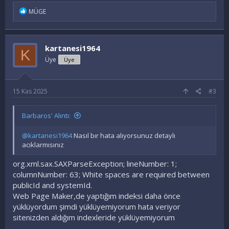
İ
MÜGE
f
a
d
e
kartanesi1964
K
l
e
Üye
Üye
r
:
15 Kas 2025
#3
Barbaros' Alıntı:
@kartanesi1964
Nasıl bır hata alıyorsunuz detaylı
acıklarmısınız
org.xml.sax.SAXParseException; lineNumber: 1;
columnNumber: 63; White spaces are required between
publicId and systemId.
Web Page Maker,de yaptığım indeksi daha önce
yüklüyordum şimdi yüklüyemiyorum hata veriyor
sitenizden aldığım indexleride yüklüyemiyorum