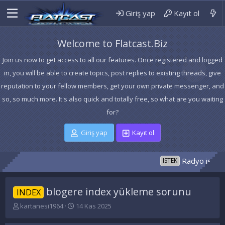
Giriş yap
Kayıt ol
Welcome to Flatcast.Biz
Join us now to get access to all our features. Once registered and logged
in, you will be able to create topics, post replies to existing threads, give
reputation to your fellow members, get your own private messenger, and
so, so much more. It's also quick and totally free, so what are you waiting
for?
Giriş yap
Kayıt ol
Radyo isteği
ISTEK
blogere index yükleme sorunu
INDEX
K
B
kartanesi1964
14 Kas 2025
o
a
n
ş